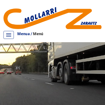
Menua /
Menú
Mostrar/ocultar
navegación